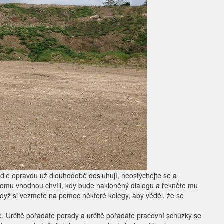
idle opravdu už dlouhodobě dosluhují, neostýchejte se a
tomu vhodnou chvíli, kdy bude nakloněný dialogu a řekněte mu
 když si vezmete na pomoc některé kolegy, aby věděl, že se
e. Určitě pořádáte porady a určitě pořádáte pracovní schůzky se