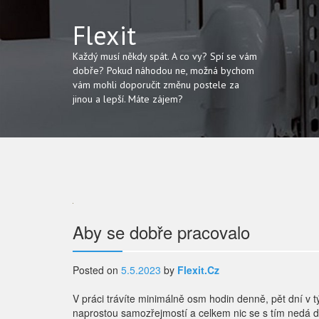
Flexit
Každý musí někdy spát. A co vy? Spí se vám
dobře? Pokud náhodou ne, možná bychom
vám mohli doporučit změnu postele za
jinou a lepší. Máte zájem?
Navigace
Aby se dobře pracovalo
pro
Posted on
5.5.2023
by
Flexit.cz
příspěvek
V práci trávíte minimálně osm hodin denně, pět dní v 
naprostou samozřejmostí a celkem nic se s tím nedá d