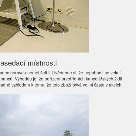
zasedací místnosti
nanec opravdu neměl šetřit. Uvědomte si, že nepohodlí se velmi
tnanců. Výhodou je, že pořízení prvotřídních kancelářských židlí
kladné vzhledem k tomu, že toto zboží bývá velmi často v akcích