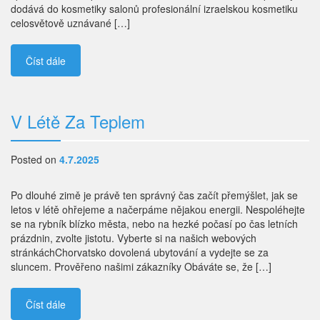
dodává do kosmetiky salonů profesionální izraelskou kosmetiku
celosvětově uznávané […]
Číst dále
V Létě Za Teplem
Posted on
4.7.2025
Po dlouhé zimě je právě ten správný čas začít přemýšlet, jak se
letos v létě ohřejeme a načerpáme nějakou energii. Nespoléhejte
se na rybník blízko města, nebo na hezké počasí po čas letních
prázdnin, zvolte jistotu. Vyberte si na našich webových
stránkáchChorvatsko dovolená ubytování a vydejte se za
sluncem. Prověřeno našimi zákazníky Obáváte se, že […]
Číst dále