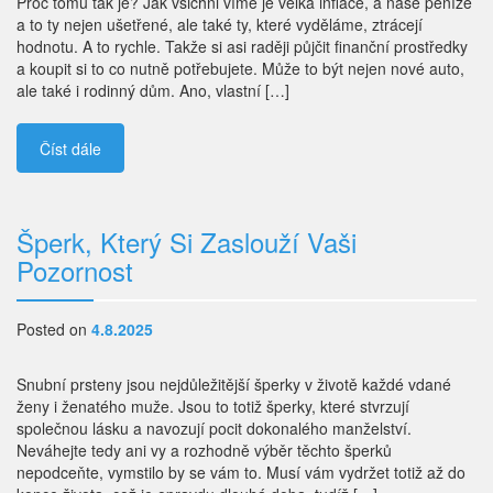
Proč tomu tak je? Jak všichni víme je velká inflace, a naše peníze
a to ty nejen ušetřené, ale také ty, které vyděláme, ztrácejí
hodnotu. A to rychle. Takže si asi raději půjčit finanční prostředky
a koupit si to co nutně potřebujete. Může to být nejen nové auto,
ale také i rodinný dům. Ano, vlastní […]
Číst dále
Šperk, Který Si Zaslouží Vaši
Pozornost
Posted on
4.8.2025
Snubní prsteny jsou nejdůležitější šperky v životě každé vdané
ženy i ženatého muže. Jsou to totiž šperky, které stvrzují
společnou lásku a navozují pocit dokonalého manželství.
Neváhejte tedy ani vy a rozhodně výběr těchto šperků
nepodceňte, vymstilo by se vám to. Musí vám vydržet totiž až do