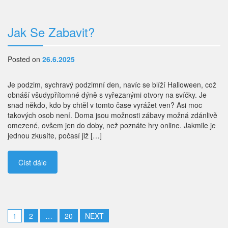
Jak Se Zabavit?
Posted on
26.6.2025
Je podzim, sychravý podzimní den, navíc se blíží Halloween, což
obnáší všudypřítomné dýně s vyřezanými otvory na svíčky. Je
snad někdo, kdo by chtěl v tomto čase vyrážet ven? Asi moc
takových osob není. Doma jsou možnosti zábavy možná zdánlivě
omezené, ovšem jen do doby, než poznáte hry online. Jakmile je
jednou zkusíte, počasí již […]
Číst dále
Stránkování
1
2
…
20
NEXT