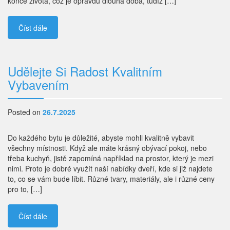
konce života, což je opravdu dlouhá doba, tudíž […]
Číst dále
Udělejte Si Radost Kvalitním
Vybavením
Posted on
26.7.2025
Do každého bytu je důležité, abyste mohli kvalitně vybavit
všechny místnosti. Když ale máte krásný obývací pokoj, nebo
třeba kuchyň, jistě zapomíná například na prostor, který je mezi
nimi. Proto je dobré využít naší nabídky dveří, kde si již najdete
to, co se vám bude líbit. Různé tvary, materiály, ale i různé ceny
pro to, […]
Číst dále