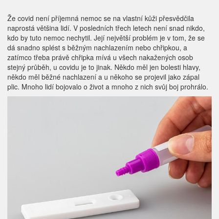
Že covid není příjemná nemoc se na vlastní kůži přesvědčila
naprostá většina lidí. V posledních třech letech není snad nikdo,
kdo by tuto nemoc nechytil. Její největší problém je v tom, že se
dá snadno splést s běžným nachlazením nebo chřipkou, a
zatímco třeba právě chřipka mívá u všech nakažených osob
stejný průběh, u covidu je to jinak. Někdo měl jen bolesti hlavy,
někdo měl běžné nachlazení a u někoho se projevil jako zápal
plic. Mnoho lidí bojovalo o život a mnoho z nich svůj boj prohrálo.