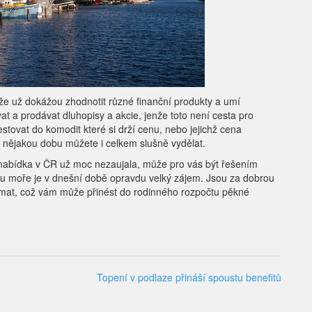
, že už dokážou zhodnotit různé finanční produkty a umí
at a prodávat dluhopisy a akcie, jenže toto není cesta pro
vestovat do komodit které si drží cenu, nebo jejichž cena
za nějakou dobu můžete i celkem slušně vydělat.
 nabídka v ČR už moc nezaujala, může pro vás být řešením
i u moře je v dnešní době opravdu velký zájem. Jsou za dobrou
jímat, což vám může přinést do rodinného rozpočtu pěkné
Topení v podlaze přináší spoustu benefitů