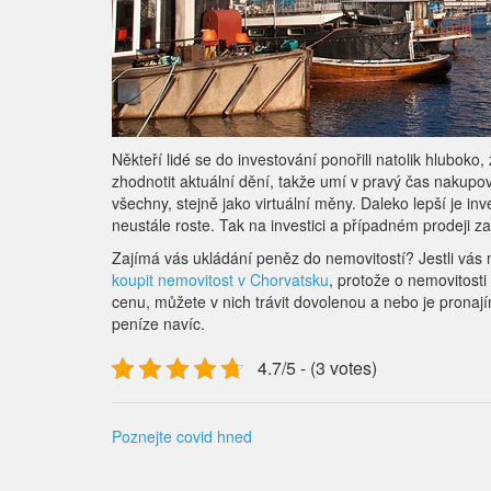
Někteří lidé se do investování ponořili natolik hluboko
zhodnotit aktuální dění, takže umí v pravý čas nakupov
všechny, stejně jako virtuální měny. Daleko lepší je in
neustále roste. Tak na investici a případném prodeji 
Zajímá vás ukládání peněz do nemovitostí? Jestli vás
koupit nemovitost v Chorvatsku
, protože o nemovitost
cenu, můžete v nich trávit dovolenou a nebo je prona
peníze navíc.
4.7/5 - (3 votes)
Poznejte covid hned