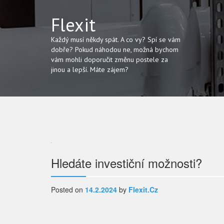
Flexit
Každý musí někdy spát. A co vy? Spí se vám
dobře? Pokud náhodou ne, možná bychom
vám mohli doporučit změnu postele za
jinou a lepší. Máte zájem?
Navigace
Hledáte investiční možnosti?
pro
Posted on
14.2.2024
by
Flexit.cz
příspěvek