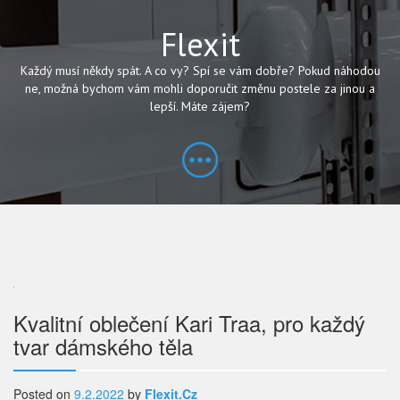
Flexit
Každý musí někdy spát. A co vy? Spí se vám dobře? Pokud náhodou
ne, možná bychom vám mohli doporučit změnu postele za jinou a
lepší. Máte zájem?
Navigace
Kvalitní oblečení Kari Traa, pro každý
tvar dámského těla
pro
příspěvek
Posted on
9.2.2022
by
Flexit.cz