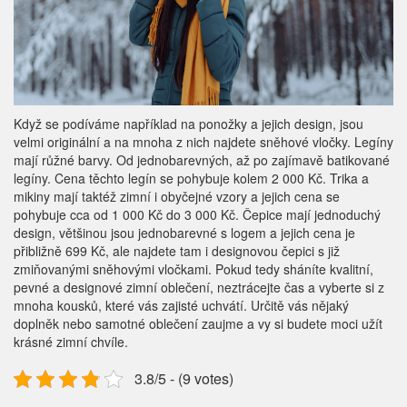
Když se podíváme například na ponožky a jejich design, jsou
velmi originální a na mnoha z nich najdete sněhové vločky. Legíny
mají růžné barvy. Od jednobarevných, až po zajímavě batikované
legíny. Cena těchto legín se pohybuje kolem 2 000 Kč. Trika a
mikiny mají taktéž zimní i obyčejné vzory a jejich cena se
pohybuje cca od 1 000 Kč do 3 000 Kč. Čepice mají jednoduchý
design, většinou jsou jednobarevné s logem a jejich cena je
přibližně 699 Kč, ale najdete tam i designovou čepici s již
zmiňovanými sněhovými vločkami. Pokud tedy sháníte kvalitní,
pevné a designové zimní oblečení, neztrácejte čas a vyberte si z
mnoha kousků, které vás zajisté uchvátí. Určitě vás nějaký
doplněk nebo samotné oblečení zaujme a vy si budete moci užít
krásné zimní chvíle.
3.8/5 - (9 votes)