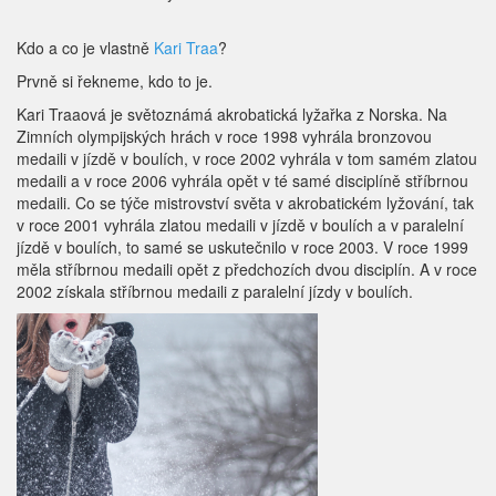
Kdo a co je vlastně
Kari Traa
?
Prvně si řekneme, kdo to je.
Kari Traaová je světoznámá akrobatická lyžařka z Norska. Na
Zimních olympijských hrách v roce 1998 vyhrála bronzovou
medaili v jízdě v boulích, v roce 2002 vyhrála v tom samém zlatou
medaili a v roce 2006 vyhrála opět v té samé disciplíně stříbrnou
medaili. Co se týče mistrovství světa v akrobatickém lyžování, tak
v roce 2001 vyhrála zlatou medaili v jízdě v boulích a v paralelní
jízdě v boulích, to samé se uskutečnilo v roce 2003. V roce 1999
měla stříbrnou medaili opět z předchozích dvou disciplín. A v roce
2002 získala stříbrnou medaili z paralelní jízdy v boulích.