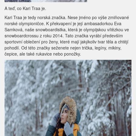
A teď, co Kari Traa je.
Kari Traa je tedy norská značka. Nese jméno po výše zmiňované
norské olympioničce. K překvapení je její ambasadorkou Eva
Samková, naše snowboardistka, která je olympijskou vítězkou ve
snowboardcrossu z roku 2014. Tato značka vyrábí především
sportovní oblečení pro ženy, které mají jakýkoliv tvar těla a chtějí
pohodlí. Od této značky seženete nejen trička, legíny, mikiny,
čepice, ale také rukavice nebo ponožky.