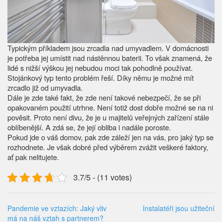
Typickým příkladem jsou zrcadla nad umyvadlem. V domácnosti
je potřeba jej umístit nad nástěnnou baterii. To však znamená, že
lidé s nižší výškou jej nebudou moci tak pohodlně používat.
Stojánkový typ tento problém řeší. Díky němu je možné mít
zrcadlo již od umyvadla.
Dále je zde také fakt, že zde není takové nebezpečí, že se při
opakovaném použití utrhne. Není totiž dost dobře možné se na ni
pověsit. Proto není divu, že je u majitelů veřejných zařízení stále
oblíbenější. A zdá se, že její obliba i nadále poroste.
Pokud jde o váš domov, pak zde záleží jen na vás, pro jaký typ se
rozhodnete. Je však dobré před výběrem zvážit veškeré faktory,
ať pak nelitujete.
3.7/5 - (11 votes)
Pandemie ve vztazích: Jaký vliv
Instalatéři jsou užiteční
má na náš vztah s partnerem?