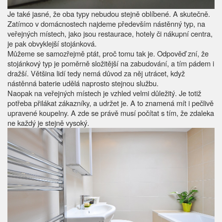
Je také jasné, že oba typy nebudou stejně oblíbené. A skutečně.
Zatímco v domácnostech najdeme především nástěnný typ, na
veřejných místech, jako jsou restaurace, hotely či nákupní centra,
je pak obvyklejší stojánková.
Můžeme se samozřejmě ptát, proč tomu tak je. Odpověď zní, že
stojánkový typ je poměrně složitější na zabudování, a tím pádem i
dražší. Většina lidí tedy nemá důvod za něj utrácet, když
nástěnná baterie udělá naprosto stejnou službu.
Naopak na veřejných místech je vzhled velmi důležitý. Je totiž
potřeba přilákat zákazníky, a udržet je. A to znamená mít i pečlivě
upravené koupelny. A zde se právě musí počítat s tím, že zdaleka
ne každý je stejně vysoký.