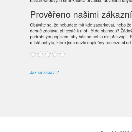
našich webových stránkách
Chorvatsko dovolená
ubyto
Prověřeno našimi zákazn
Obáváte se, že nebudete mít kde zaparkovat, nebo že
denně zdolávat při cestě k moři, či do obchodu? Žád
podrobným popisem, aby Vás nemohlo nic překvapit. P
místě pobytu, které jsou navíc doplněny recenzemi od kl
Jak se zabavit?