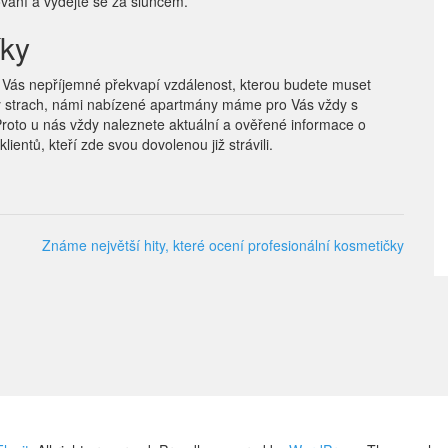
vání a vydejte se za sluncem.
íky
 Vás nepříjemné překvapí vzdálenost, kterou budete muset
ný strach, námi nabízené apartmány máme pro Vás vždy s
roto u nás vždy naleznete aktuální a ověřené informace o
ientů, kteří zde svou dovolenou již strávili.
Známe největší hity, které ocení profesionální kosmetičky