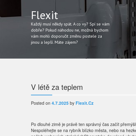
Flexit
Každý musí někdy spát. A co vy? Spí se vám
dobře? Pokud náhodou ne, možná bychom
vám mohli doporučit změnu postele za
jinou a lepší. Máte zájem?
Navigace
V létě za teplem
pro
Posted on
4.7.2025
by
Flexit.cz
příspěvek
Po dlouhé zimě je právě ten správný čas začít přemýšl
Nespoléhejte se na rybník blízko města, nebo na hezké 