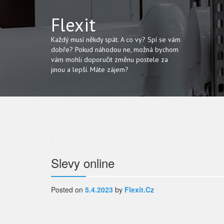
Flexit
Každý musí někdy spát. A co vy? Spí se vám
dobře? Pokud náhodou ne, možná bychom
vám mohli doporučit změnu postele za
jinou a lepší. Máte zájem?
Navigace
Slevy online
pro
Posted on
5.4.2023
by
Flexit.cz
příspěvek