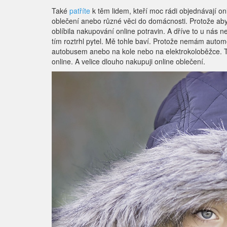
Také
patříte
k těm lidem, kteří moc rádi objednávají onl
oblečení anebo různé věci do domácnosti. Protože abyc
oblíbila nakupování online potravin. A dříve to u nás ne
tím roztrhl pytel. Mě tohle baví. Protože nemám automo
autobusem anebo na kole nebo na elektrokoloběžce. T
online. A velice dlouho nakupuji online oblečení.