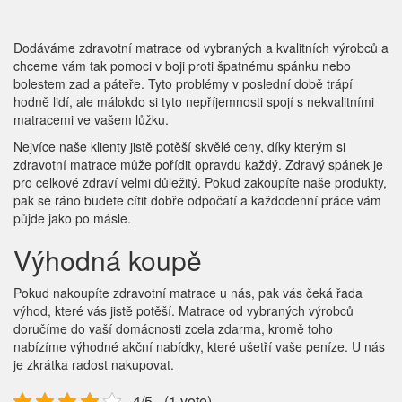
Dodáváme zdravotní matrace od vybraných a kvalitních výrobců a
chceme vám tak pomoci v boji proti špatnému spánku nebo
bolestem zad a páteře. Tyto problémy v poslední době trápí
hodně lidí, ale málokdo si tyto nepříjemnosti spojí s nekvalitními
matracemi ve vašem lůžku.
Nejvíce naše klienty jistě potěší skvělé ceny, díky kterým si
zdravotní matrace může pořídit opravdu každý. Zdravý spánek je
pro celkové zdraví velmi důležitý. Pokud zakoupíte naše produkty,
pak se ráno budete cítit dobře odpočatí a každodenní práce vám
půjde jako po másle.
Výhodná koupě
Pokud nakoupíte
zdravotní matrace
u nás, pak vás čeká řada
výhod, které vás jistě potěší. Matrace od vybraných výrobců
doručíme do vaší domácnosti zcela zdarma, kromě toho
nabízíme výhodné akční nabídky, které ušetří vaše peníze. U nás
je zkrátka radost nakupovat.
4/5 - (1 vote)