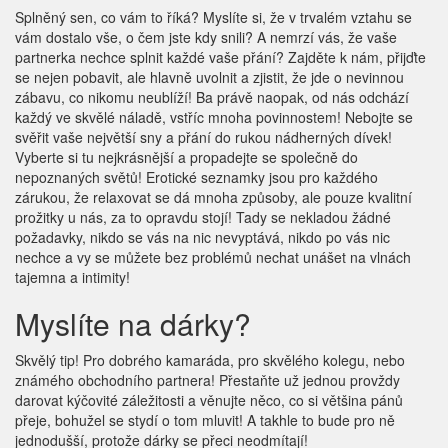
Splněný sen, co vám to říká? Myslíte si, že v trvalém vztahu se
vám dostalo vše, o čem jste kdy snili? A nemrzí vás, že vaše
partnerka nechce splnit každé vaše přání? Zajděte k nám, přijďte
se nejen pobavit, ale hlavně uvolnit a zjistit, že jde o nevinnou
zábavu, co nikomu neublíží! Ba právě naopak, od nás odchází
každý ve skvělé náladě, vstříc mnoha povinnostem! Nebojte se
svěřit vaše největší sny a přání do rukou nádherných dívek!
Vyberte si tu nejkrásnější a propadejte se společně do
nepoznaných světů!
Erotické seznamky
jsou pro každého
zárukou, že relaxovat se dá mnoha způsoby, ale pouze kvalitní
prožitky u nás, za to opravdu stojí! Tady se nekladou žádné
požadavky, nikdo se vás na nic nevyptává, nikdo po vás nic
nechce a vy se můžete bez problémů nechat unášet na vlnách
tajemna a intimity!
Myslíte na dárky?
Skvělý tip! Pro dobrého kamaráda, pro skvělého kolegu, nebo
známého obchodního partnera! Přestaňte už jednou provždy
darovat kýčovité záležitosti a věnujte něco, co si většina pánů
přeje, bohužel se stydí o tom mluvit! A takhle to bude pro ně
jednodušší, protože dárky se přeci neodmítají!