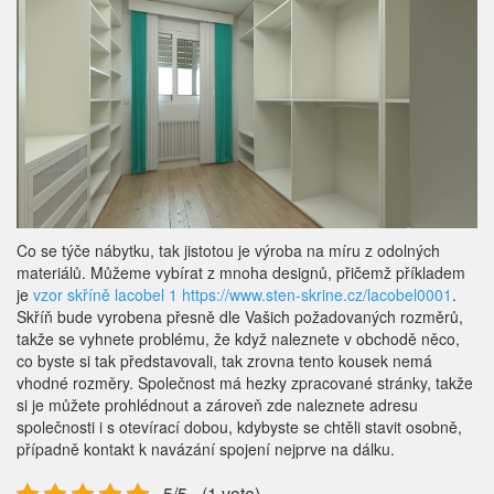
Co se týče nábytku, tak jistotou je výroba na míru z odolných
materiálů. Můžeme vybírat z mnoha designů, přičemž příkladem
je
vzor skříně lacobel 1 https://www.sten-skrine.cz/lacobel0001
.
Skříň bude vyrobena přesně dle Vašich požadovaných rozměrů,
takže se vyhnete problému, že když naleznete v obchodě něco,
co byste si tak představovali, tak zrovna tento kousek nemá
vhodné rozměry. Společnost má hezky zpracované stránky, takže
si je můžete prohlédnout a zároveň zde naleznete adresu
společnosti i s otevírací dobou, kdybyste se chtěli stavit osobně,
případně kontakt k navázání spojení nejprve na dálku.
5/5 - (1 vote)