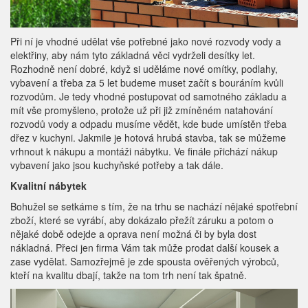
Při ní je vhodné udělat vše potřebné jako nové rozvody vody a
elektřiny, aby nám tyto základná věci vydrželi desítky let.
Rozhodně není dobré, když si uděláme nové omítky, podlahy,
vybavení a třeba za 5 let budeme muset začít s bouráním kvůli
rozvodům. Je tedy vhodné postupovat od samotného základu a
mít vše promyšleno, protože už při již zmíněném natahování
rozvodů vody a odpadu musíme vědět, kde bude umístěn třeba
dřez v kuchyni. Jakmile je hotová hrubá stavba, tak se můžeme
vrhnout k nákupu a montáži nábytku. Ve finále přichází nákup
vybavení jako jsou kuchyňské potřeby a tak dále.
Kvalitní nábytek
Bohužel se setkáme s tím, že na trhu se nachází nějaké spotřební
zboží, které se vyrábí, aby dokázalo přežít záruku a potom o
nějaké době odejde a oprava není možná či by byla dost
nákladná. Přeci jen firma Vám tak může prodat další kousek a
zase vydělat. Samozřejmě je zde spousta ověřených výrobců,
kteří na kvalitu dbají, takže na tom trh není tak špatně.