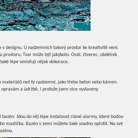
a v designu. U nadzemních takový prostor ke kreativitě není.
u prostoru. Tvar může být jakýkoliv. Ovál, čtverec, obdélník
také lépe umisťují nějak dekorace.
h materiálů než ty nadzemní, jako třeba beton nebo kámen.
 opravám a údržbě, i protože jsem více vystaveny
 bazén. Jdou do něj lépe instalovat různé alarmy, které budou
bo mazlíčka. Bazén v zemi můžete také snadno oplotit. Na své
bazénu.