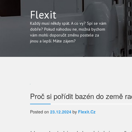
Flexit
Každý musí někdy spát. A co vy? Spí se vám
dobře? Pokud náhodou ne, možná bychom
vám mohli doporučit změnu postele za
jinou a lepší. Máte zájem?
Navigace
Proč si pořídit bazén do země r
pro
Posted on
23.12.2024
by
Flexit.cz
příspěvek