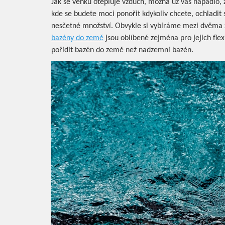
Jak se venku otepluje vzduch, mo
žná už vás napadlo, 
kde se budete moci ponořit kdykoliv chcete, ochladit s
nesčetné množství. Obvykle si vybíráme mezi dvěma
bazény do země
jsou oblíbené zejména pro jejich flexi
pořídit bazén do země než nadzemní bazén.