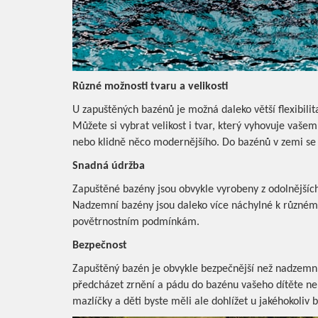
Různé možnosti tvaru a velikosti
U zapuštěných bazénů je možná daleko větší flexibilit
Můžete si vybrat velikost i tvar, který vyhovuje vašem
nebo klidně něco modernějšího. Do bazénů v zemi se 
Snadná údržba
Zapuštěné bazény jsou obvykle vyrobeny z odolnějšíc
Nadzemní bazény jsou daleko více náchylné k různém
povětrnostním podmínkám.
Bezpečnost
Zapuštěný bazén je obvykle bezpečnější než nadzemní
předcházet zrnění a pádu do bazénu vašeho dítěte ne
mazlíčky a děti byste měli ale dohlížet u jakéhokoliv 