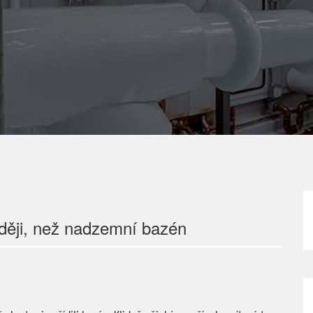
aději, než nadzemní bazén