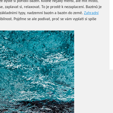
že byste si pořídili bazén. Klidně nějaký menší, ale mít místo,
e, zaplavat si, relaxovat. To je prostě k nezaplacení.
Bazénů je
 základními typy, nadzemní bazén a bazén do země.
Zahradní
bilnost.
Pojďme se ale podívat, proč se vám vyplatí si spíše