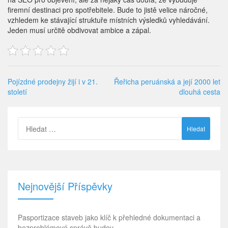
firemní destinaci pro spotřebitele. Bude to jistě velice náročné,
vzhledem ke stávající struktuře místních výsledků vyhledávání.
Jeden musí určitě obdivovat ambice a zápal.
Pojízdné prodejny žijí i v 21.
Řeřicha peruánská a její 2000 let
století
dlouhá cesta
Vyhledávání
Nejnovější Příspěvky
Pasportizace staveb jako klíč k přehledné dokumentaci a
bezproblémové správě budov