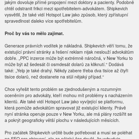
jakým dovoluje přímé propojení mezi doktory a pacienty. Podobně
chtěl odstranit frikci mezi spotřebitelem-advokátem. Shipkevich
vysvětlil, že také vidí Hotspot Law jako způsob, který zpřístupní
spravedlnost daleko více spotřebitelům.
Proč by vás to mělo zajímat.
Generace právních vodítek je nákladná. Shipkevich věří tomu, že
existující právní stránky a řešení reklam nijak neslouží advokátům
dobře. „PPC inzerce může být extrémně náročná, v New Yorku to
může být až šedesát či osmdesát dolarů za kliknutí.“ Dodává
také: „Yelp je také drahý. Někdy zabere třeba dva tisíce až čtyři
tisíce dolarů, než dostanete na stůl nějaký případ.“
Chce vyřešit tento problém se zjednodušeným a rozumným
oceněním pro advokáty, kteří mohou mít problémy s nacházením
klientů. Ale také vidí Hotspot Law jako vyvíjející se platformu,
která pomůže advokátům spravovat již existující klienty. Právě
nyní stránka operuje pouze v New Yorku, ale má plány rozšířit se
a pokrýt geograficky větší plochu v následujících měsících.
Pro začátek Shipkevich určitě bude potřebovat a musí se poléhat
na SEO pro objevení, ale za nějaký čas doufá, že vybuduje