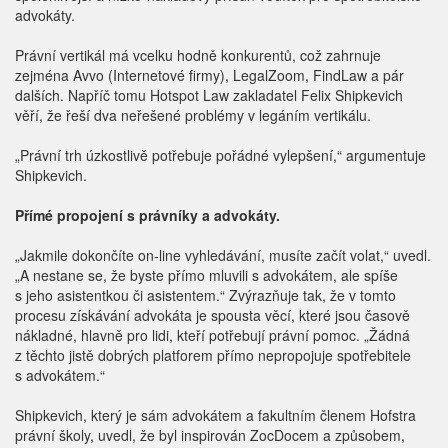
advokáty.
Právní vertikál má vcelku hodně konkurentů, což zahrnuje
zejména Avvo (Internetové firmy), LegalZoom, FindLaw a pár
dalších. Napříč tomu Hotspot Law zakladatel Felix Shipkevich
věří, že řeší dva neřešené problémy v legáním vertikálu.
„Právní trh úzkostlivě potřebuje pořádné vylepšení,“ argumentuje
Shipkevich.
Přímé propojení s právníky a advokáty.
„Jakmile dokončíte on-line vyhledávání, musíte začít volat,“ uvedl.
„A nestane se, že byste přímo mluvili s advokátem, ale spíše
s jeho asistentkou či asistentem.“ Zvýrazňuje tak, že v tomto
procesu získávání advokáta je spousta věcí, které jsou časově
nákladné, hlavně pro lidi, kteří potřebují právní pomoc. „Žádná
z těchto jistě dobrých platforem přímo nepropojuje spotřebitele
s advokátem.“
Shipkevich, který je sám advokátem a fakultním členem Hofstra
právní školy, uvedl, že byl inspirován ZocDocem a způsobem,