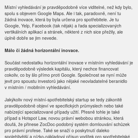
Místní vyhledávání je pravděpodobně více viditelné, než kdy bylo,
spolu s objevem Google Maps. Ale i tak, paradoxně, není tu
žádná inovace, která by byla určena pro spotřebitele. Je tu
Google, Yelp, Facebook (tak nějak) a řada specializovaných
vertikálních aplikací a stránek, některé z nich sice přežily, ale
úplně dobře se jim nevede.
Málo či žádná horizontální inovace.
Součást nedostatku horizontální inovace v místním vyhledávání je
pravděpodobně výsledek kapitálu, který nechce financovat
cokoliv, co by šlo přímo proti Google. Společnost se nyní může
jevit pro spoustu investorů jako nějaké neovladatelné beranidlo
v místním / mobilním vyhledávání.
Jakýkoliv nový místní-spotřebitelský startup se tedy zákonitě
pravděpodobně objeví ve specifických průmyslech nebo také
nabízející specializované případy užití. Přesně tohle je také
případ s Hotspot Law, novou právní webobou stránkou, která
doufá, že přinese ZocDoc-podobný systém domlouvání schůzek
pro právní profese. Také se snaží o poskytnutí daleko
spolehlivější a nízko-nákladový přísun vodítek pro spotřebitelské