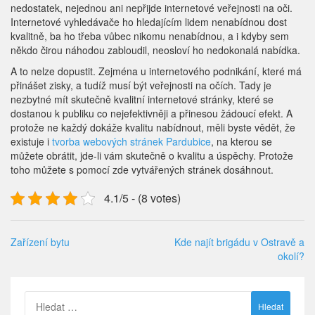
nedostatek, nejednou ani nepřijde internetové veřejnosti na oči.
Internetové vyhledávače ho hledajícím lidem nenabídnou dost
kvalitně, ba ho třeba vůbec nikomu nenabídnou, a i kdyby sem
někdo čirou náhodou zabloudil, neosloví ho nedokonalá nabídka.
A to nelze dopustit. Zejména u internetového podnikání, které má
přinášet zisky, a tudíž musí být veřejnosti na očích. Tady je
nezbytné mít skutečně kvalitní internetové stránky, které se
dostanou k publiku co nejefektivněji a přinesou žádoucí efekt. A
protože ne každý dokáže kvalitu nabídnout, měli byste vědět, že
existuje i
tvorba webových stránek Pardubice
, na kterou se
můžete obrátit, jde-li vám skutečně o kvalitu a úspěchy. Protože
toho můžete s pomocí zde vytvářených stránek dosáhnout.
4.1/5 - (8 votes)
Zařízení bytu
Kde najít brigádu v Ostravě a
okolí?
Vyhledávání