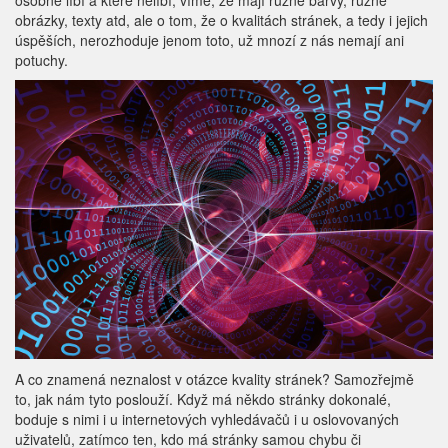
osobně líbí a které nelíbí, víme, že mají různé barvy, různé
obrázky, texty atd, ale o tom, že o kvalitách stránek, a tedy i jejich
úspěších, nerozhoduje jenom toto, už mnozí z nás nemají ani
potuchy.
A co znamená neznalost v otázce kvality stránek? Samozřejmě
to, jak nám tyto poslouží. Když má někdo stránky dokonalé,
boduje s nimi i u internetových vyhledávačů i u oslovovaných
uživatelů, zatímco ten, kdo má stránky samou chybu či