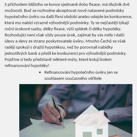
S příchodem blížícího se konce sjednané doby fixace, má dlužník dvě
možnosti. Buď se rozhodne akceptovat nově natavené podmínky
hypotečního úvěru na další fixní období anebo odejde ke konkurence,
která mu nabízí výrazně výhodnější podmínky. Ty se nejčastěji týkají
roční úrokové sazby, délky fixace, výši splátek či délky hypotéky.
Rozhodující není však vždy pouze úrok, zajímat by vás měly i další
úlevy a slevy ze strany poskytovatele úvěru. Mnoho Čechů se však
raději spokojí s dražší hypotékou, než by porovnali nabídky
jednotlivých bank a přešli ke konkurenci pro výhodnější podmínky.
Pojďme si tedy představit některé mýty, které kolují kolem
refinancování hypotéky!
Refinancování hypotečního úvěru jen se
souhlasem současného věřitele