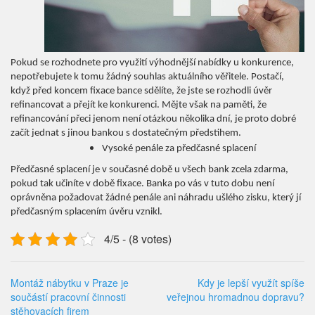
Pokud se rozhodnete pro využití výhodnější nabídky u konkurence,
nepotřebujete k tomu žádný souhlas aktuálního věřitele. Postačí,
když před koncem fixace bance sdělíte, že jste se rozhodli úvěr
refinancovat a přejít ke konkurenci. Mějte však na paměti, že
refinancování přeci jenom není otázkou několika dní, je proto dobré
začít jednat s jinou bankou s dostatečným předstihem.
Vysoké penále za předčasné splacení
Předčasné splacení je v současné době u všech bank zcela zdarma,
pokud tak učiníte v době fixace. Banka po vás v tuto dobu není
oprávněna požadovat žádné penále ani náhradu ušlého zisku, který jí
předčasným splacením úvěru vznikl.
4/5 - (8 votes)
Montáž nábytku v Praze je
Kdy je lepší využít spíše
součástí pracovní činnosti
veřejnou hromadnou dopravu?
stěhovacích firem