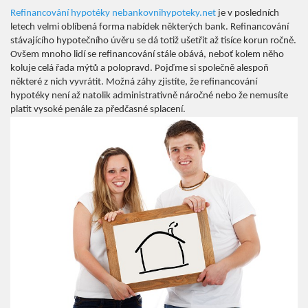
Refinancování hypotéky nebankovnihypoteky.net
je v posledních
letech velmi oblíbená forma nabídek některých bank. Refinancování
stávajícího hypotečního úvěru se dá totiž ušetřit až tisíce korun ročně.
Ovšem mnoho lidí se refinancování stále obává, neboť kolem něho
koluje celá řada mýtů a polopravd. Pojďme si společně alespoň
některé z nich vyvrátit. Možná záhy zjistíte, že refinancování
hypotéky není až natolik administrativně náročné nebo že nemusíte
platit vysoké penále za předčasné splacení.