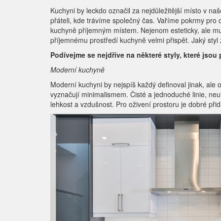
Kuchyni by leckdo označil za nejdůležitější místo v n
přáteli, kde trávíme společný čas. Vaříme pokrmy pro ce
kuchyně příjemným místem. Nejenom esteticky, ale mus
příjemnému prostředí kuchyně velmi přispět. Jaký styl z
Podívejme se nejdříve na některé styly, které jsou
Moderní kuchyně
Moderní kuchyni by nejspíš každý definoval jinak, al
vyznačují minimalismem. Čisté a jednoduché linie, neut
lehkost a vzdušnost. Pro oživení prostoru je dobré přid