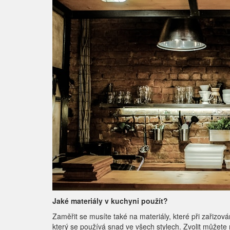
Jaké materiály v kuchyni použít?
Zaměřit se musíte také na materiály, které při zařizov
který se používá snad ve všech stylech. Zvolit můžete m