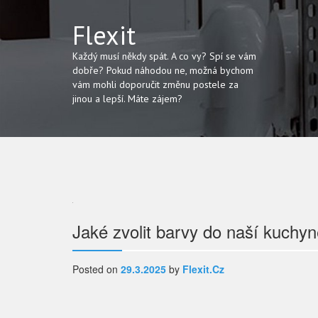
Flexit
Každý musí někdy spát. A co vy? Spí se vám
dobře? Pokud náhodou ne, možná bychom
vám mohli doporučit změnu postele za
jinou a lepší. Máte zájem?
Navigace
Jaké zvolit barvy do naší kuchy
pro
Posted on
29.3.2025
by
Flexit.cz
příspěvek