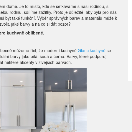
ašem domě. Je to místo, kde se setkáváme s naší rodinou, s
lou rodinu, sdílíme zážitky. Proto je důležité, aby byla pro nás
í být také funkční. Výběr správných barev a materiálů může k
volit, jaké barvy a na co si dát pozor?
 pro kuchyně oblíbené.
e obecně můžeme říct, že moderní kuchyně
Glanc kuchyně
se
rální barvy jako bílá, šedá a černá. Barvy, které podporují
at některé akcenty v živějších barvách.