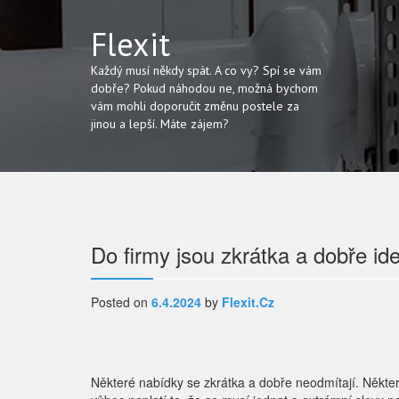
Flexit
Každý musí někdy spát. A co vy? Spí se vám
dobře? Pokud náhodou ne, možná bychom
vám mohli doporučit změnu postele za
jinou a lepší. Máte zájem?
Navigace
Do firmy jsou zkrátka a dobře ide
pro
Posted on
6.4.2024
by
Flexit.cz
příspěvek
Některé nabídky se zkrátka a dobře neodmítají. Někter