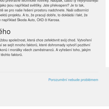
nebo převratné technické novinky. Naopak, často ty nejvýhodnější
 jako jsou například
světlíky
. Jste překvapeni? Je to tak,
istě se pro naše řešení prostoru nadchnete. Naši odborníci
tů projektu. A to, že pracují dobře, to dokládá i fakt, že
je například Škoda Auto, ČKD či Karosa.
dého
aždou společnost, která chce zefektivnit svůj chod. Vytvoření
 se sejít mnoho faktorů, které dohromady vytvoří pozitivní
 výkonů i morálky všech zaměstnanců. A vyřešení toho, jakým
těchto faktorů.
Porozumění nebude problémem