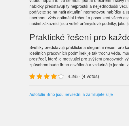
vůbec neplatí to, že se musí jednat o extrémní slevy 
nabídky představují ty nejprostší a nejjednodušší věci,
podívejte se na naši aktuální internetovou nabídku a j
navrhnou vždy optimální řešení a posouzení všech aspek
našimi zákazníci jsou velké průmyslové podniky, jako 
Praktické řešení pro kaž
Světlíky představují praktické a elegantní řešení pro k
ideálních pracovních podmínek je tak trochu věda, musí
prostředí, které je motivující pro zvýšení pracovních
způsobem bude firma osvětlená a vzdušná je jedním z 
4.2/5 - (4 votes)
Autofólie Brno jsou nevšední a zamilujete si je